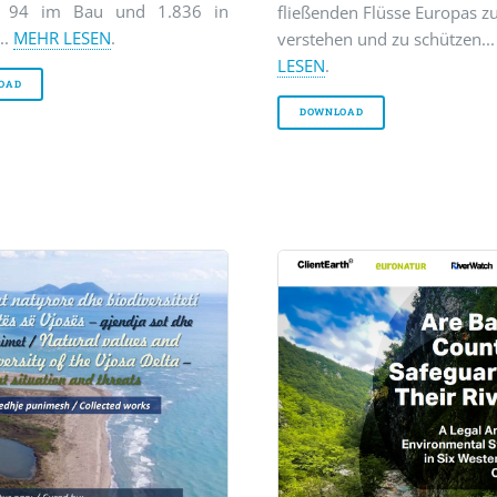
t, 94 im Bau und 1.836 in
fließenden Flüsse Europas z
..
MEHR LESEN
.
verstehen und zu schützen..
LESEN
.
OAD
DOWNLOAD