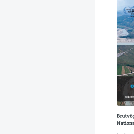
Brutvög
Nation