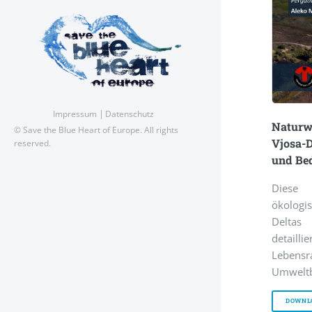
Impressum
Datenschutz
Naturwe
© Save the Blue Heart of Europe. All rights
Vjosa-D
reserved.
und Be
Diese
ökologi
Deltas 
detaill
Lebe
Umweltb
DOWNL