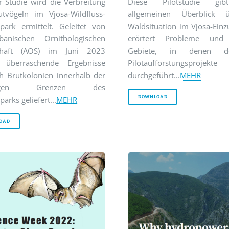
r Studie wird die Verbreitung
Diese Pilotstudie gi
tvögeln im Vjosa-Wildfluss-
allgemeinen Überblick 
lpark ermittelt. Geleitet von
Waldsituation im Vjosa-Einz
anischen Ornithologischen
erörtert Probleme und d
schaft (AOS) im Juni 2023
Gebiete, in denen de
 überraschende Ergebnisse
Pilotaufforstungsprojekte
ch Brutkolonien innerhalb der
durchgeführt...
MEHR
itigen Grenzen des
DOWNLOAD
parks geliefert...
MEHR
OAD