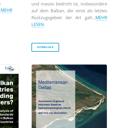
u
und massiv bedroht ist, insbesondere
.
MEHR
auf dem Balkan, der einst als letztes
Rückzugsgebiet der Art galt...
MEHR
LESEN
.
DOWNLOAD