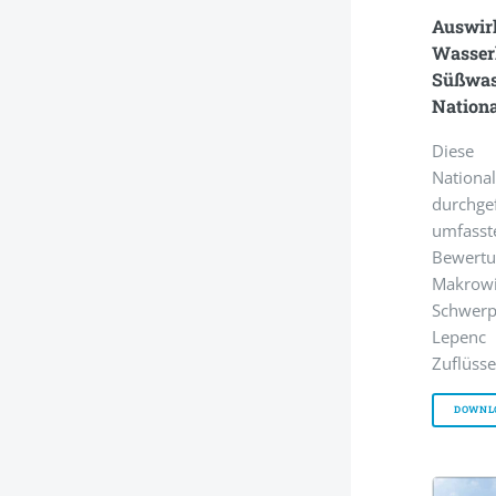
Auswir
Wasser
Süßwass
Nation
Diese
Natio
durchge
umfas
Bewer
Makrow
Schwerp
Lepen
Zuflüsse
DOWNL