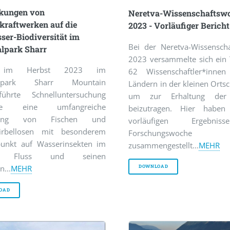
kungen von
Neretva-Wissenschaftsw
kraftwerken auf die
2023 - Vorläufiger Bericht
er-Biodiversität im
Bei der Neretva-Wissensch
alpark Sharr
2023 versammelte sich ein
 im Herbst 2023 im
62 Wissenschaftler*inne
nalpark Sharr Mountain
Ländern in der kleinen Ortsc
führte Schnelluntersuchung
um zur Erhaltung der
ste eine umfangreiche
beizutragen. Hier haben
tung von Fischen und
vorläufigen Ergebni
irbellosen mit besonderem
Forschungswoche
unkt auf Wasserinsekten im
zusammengestellt...
MEHR
c Fluss und seinen
DOWNLOAD
n...
MEHR
OAD