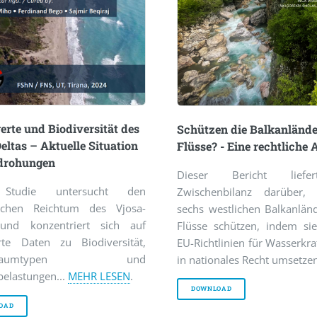
rte und Biodiversität des
Schützen die Balkanlände
eltas – Aktuelle Situation
Flüsse? - Eine rechtliche
drohungen
Dieser Bericht liefe
 Studie untersucht den
Zwischenbilanz darüber, 
schen Reichtum des Vjosa-
sechs westlichen Balkanlän
und konzentriert sich auf
Flüsse schützen, indem sie
ierte Daten zu Biodiversität,
EU-Richtlinien für Wasserkra
nsraumtypen und
in nationales Recht umsetzen
elastungen...
MEHR LESEN
.
DOWNLOAD
OAD