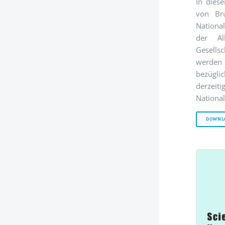
In diese
von Bru
Nationa
der Alb
Gesell
werden
bezügli
derze
National
DOWNL