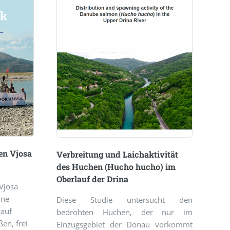
en Vjosa
Verbreitung und Laichaktivität
des Huchen (Hucho hucho) im
Oberlauf der Drina
Vjosa
ine
Diese Studie untersucht den
rauf
bedrohten Huchen, der nur im
ßen, frei
Einzugsgebiet der Donau vorkommt