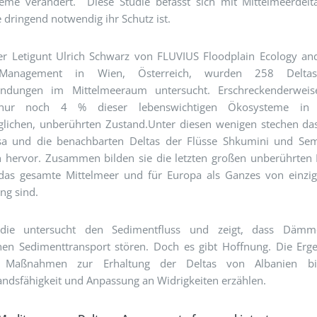
eme verändert. Diese Studie befasst sich mit Mittelmeerdelt
e dringend notwendig ihr Schutz ist.
er Letigunt Ulrich Schwarz von FLUVIUS Floodplain Ecology an
Management in Wien, Österreich, wurden 258 Delta
ndungen im Mittelmeeraum untersucht. Erschreckenderweis
nur noch 4 % dieser lebenswichtigen Ökosysteme in
glichen, unberührten Zustand.Unter diesen wenigen stechen da
sa und die benachbarten Deltas der Flüsse Shkumini und Sem
n hervor. Zusammen bilden sie die letzten großen unberührten 
 das gesamte Mittelmeer und für Europa als Ganzes von einzig
ng sind.
udie untersucht den Sedimentfluss und zeigt, dass Däm
chen Sedimenttransport stören. Doch es gibt Hoffnung. Die Erg
n Maßnahmen zur Erhaltung der Deltas von Albanien bis
ndsfähigkeit und Anpassung an Widrigkeiten erzählen.