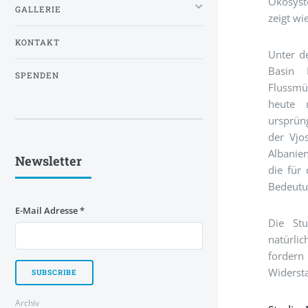
Ökosyst
GALLERIE
zeigt wi
KONTAKT
Unter d
Basin 
SPENDEN
Flussmü
heute 
ursprün
der Vjo
Albanie
Newsletter
die für
Bedeutu
E-Mail Adresse
*
Die St
natürli
forder
Widersta
Archiv