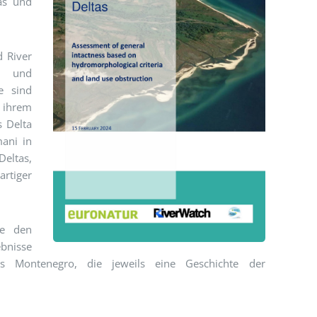
as und
d River
s und
e sind
 ihrem
s Delta
ani in
Deltas,
artiger
me den
ebnisse
 Montenegro, die jeweils eine Geschichte der