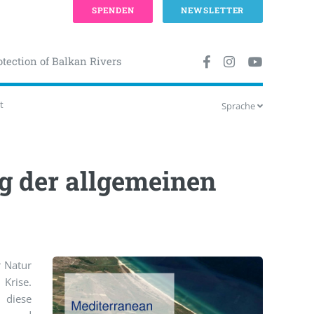
SPENDEN
NEWSLETTER
otection of Balkan Rivers
t
Sprache
g der allgemeinen
r Natur
rise.
 diese