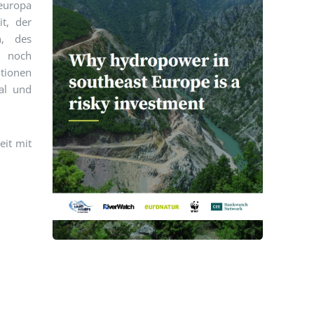
teuropa
t, der
n, des
r noch
itionen
al und
it mit