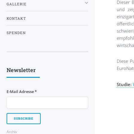
Dieser B
GALLERIE
und zei
einziga
KONTAKT
öffent
schwier
SPENDEN
empfohl
wirtscha
Diese P
EuroNatu
Newsletter
Studie:
E-Mail Adresse
*
Archiv