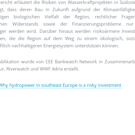
ericht erläutert die Risiken von Wasserkraftprojekten in Südos
gt, dass deren Bau in Zukunft aufgrund der Klimaanfälligkei
rtigen biologischen Vielfalt der Region, rechtlicher Frage
lichen Widerstands sowie der Finanzierungsprobleme nu
iger werden wird. Darüber hinaus werden risikoärmere Invest
en, die die Region auf dem Weg zu einem ökologisch, sozi
ftlich nachhaltigeren Energiesystem unterstützen können.
ublikation wurde von CEE Bankwatch Network in Zusammenarbe
r, Riverwatch und WWF Adria erstellt.
Why hydropower in southeast Europe is a risky investment