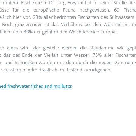
ommierte Fischexperte Dr. Jörg Freyhof hat in seiner Studie di
flüsse für die europäische Fauna nachgewiesen. 69 Fisc
eßlich hier vor. 28% aller bedrohten Fischarten des Süßwassers 
. Noch gravierender ist das Verhältnis bei den Weichtieren: 
 leben über 40% der gefährdeten Weichtierarten Europas.
h eines wird klar gestellt: werden die Staudämme wie gepl
t das das Ende der Vielfalt unter Wasser. 75% aller Fischart
n und Schnecken würden mit den durch die neuen Dämmen v
r aussterben oder drastisch im Bestand zurückgehen.
ed freshwater fishes and molluscs