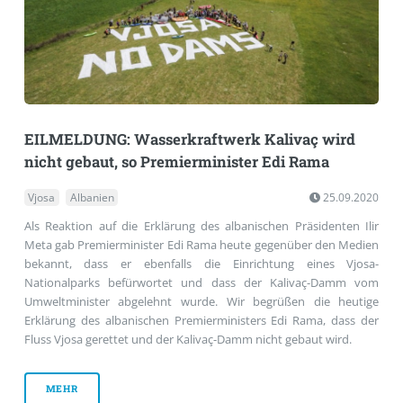
EILMELDUNG: Wasserkraftwerk Kalivaç wird
nicht gebaut, so Premierminister Edi Rama
Vjosa
Albanien
25.09.2020
Als Reaktion auf die Erklärung des albanischen Präsidenten Ilir
Meta gab Premierminister Edi Rama heute gegenüber den Medien
bekannt, dass er ebenfalls die Einrichtung eines Vjosa-
Nationalparks befürwortet und dass der Kalivaç-Damm vom
Umweltminister abgelehnt wurde. Wir begrüßen die heutige
Erklärung des albanischen Premierministers Edi Rama, dass der
Fluss Vjosa gerettet und der Kalivaç-Damm nicht gebaut wird.
MEHR