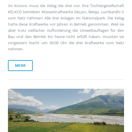
Im Kosovo muss die Kelag die drei von ihre Tochtergesellschaft
KELKOS betrieben Wasserkraftwerke Deçani, Belaja, Lumbardhi II
vom Netz nehmen! Alle drei Anlagen im Nationalpark. Die Kelag
hatte diese Kraftwerke vor Jahren in Betrieb genommen. Weil sie
aber trotz vielfacher Aufforderung die Umweltauflagen für den
Bau und den Betrieb bis heute nicht erfüllt haben, mussten sie
vorgestern Nacht um 00:00 Uhr die drei Kraftwerke vom Netz
nehmen.
MEHR