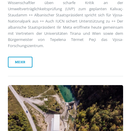
Wissenschaftler üben scharfe Kritik an der
Umweltverträglichkeitsprüfung (UVP) zum geplanten Kalivaç-
Staudamm ++ Albanischer Staatspräsident spricht sich für Vjosa-
Nationalpark aus ++ Auch IUCN sichert Unterstützung zu ++ Der
albanische Staatspräsident Ilir Meta eröffnete heute gemeinsam
mit Vertretern der Universitäten Tirana und Wien sowie dem
Bürgermeister von Tepelena Tërmet Peçi das Vjosa-
Forschungszentrum.
MEHR