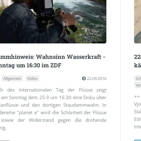
ammhinweis: Wahnsinn Wasserkraft -
22
nntag um 16:30 im ZDF
kä
Allgemein
Video
22.09.2016
Sc
Vj
ich des Internationalen Tag der Flüsse zeigt
++
 am Sonntag dem 25.9 um 16:30 eine Doku über
Vj
kanflüsse und den dortigen Staudammwahn. In
St
ereihe "planet e" wird die Schönheit der Flüsse
Ed
t sowie der Widerstand gegen die drohende
Int
ng.