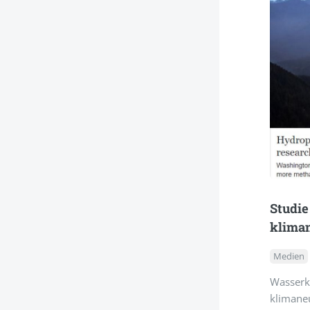
Studie
kliman
Medien
Wasserk
klimane