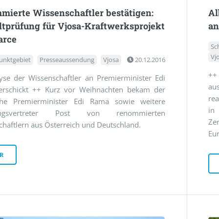
ierte Wissenschaftler bestätigen:
Al
prüfung für Vjosa-Kraftwerksprojekt
an
arce
Sc
Vj
unktgebiet
Presseaussendung
Vjosa
20.12.2016
++
yse der Wissenschaftler an Premierminister Edi
au
rschickt ++ Kurz vor Weihnachten bekam der
rea
che Premierminister Edi Rama sowie weitere
in
rungsvertreter Post von renommierten
Zer
haftlern aus Österreich und Deutschland.
Eur
R