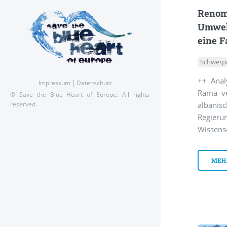
Renomm
Umwelt
eine F
Schwerp
++ Anal
Impressum
Datenschutz
Rama ve
© Save the Blue Heart of Europe. All rights
albanis
reserved.
Regie
Wissensc
MEH