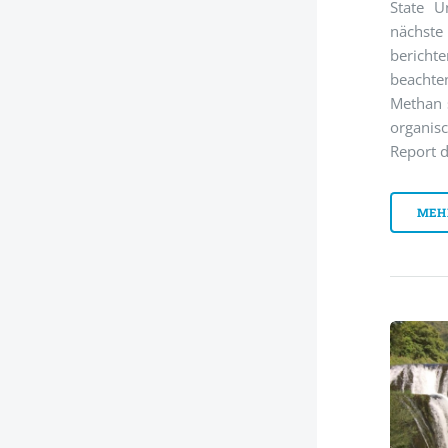
State U
nächste
berich
beachte
Methan 
organis
Report d
MEH