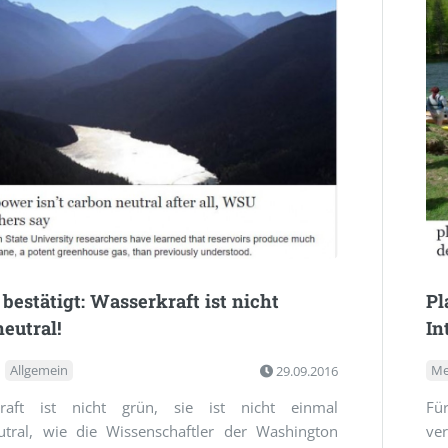
 bestätigt: Wasserkraft ist nicht
Pl
eutral!
In
Allgemein
29.09.2016
Me
raft ist nicht grün, sie ist nicht einmal
Für
utral, wie die Wissenschaftler der Washington
ve