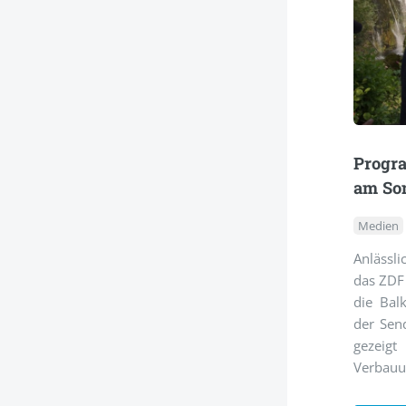
Progr
am So
Medien
Anlässl
das ZDF
die Bal
der Send
gezeig
Verbauu