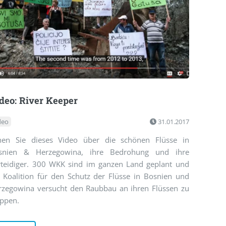
deo: River Keeper
deo
31.01.2017
hen Sie dieses Video über die schönen Flüsse in
snien & Herzegowina, ihre Bedrohung und ihre
rteidiger. 300 WKK sind im ganzen Land geplant und
e Koalition für den Schutz der Flüsse in Bosnien und
rzegowina versucht den Raubbau an ihren Flüssen zu
oppen.