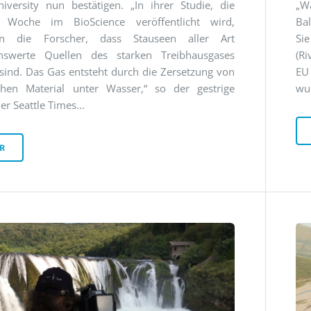
niversity nun bestätigen. „In ihrer Studie, die
„W
 Woche im BioScience veröffentlicht wird,
Ba
ten die Forscher, dass Stauseen aller Art
Si
nswerte Quellen des starken Treibhausgases
(Ri
sind. Das Gas entsteht durch die Zersetzung von
EU
chen Material unter Wasser,“ so der gestrige
wu
er Seattle Times...
R