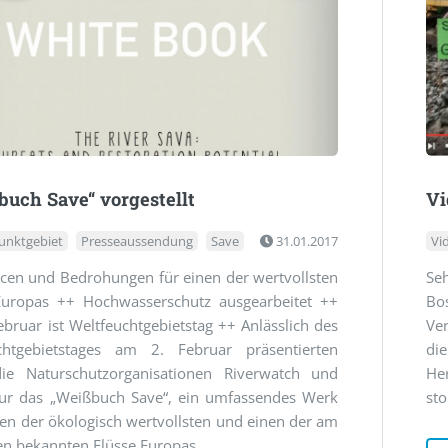
uch Save“ vorgestellt
Vi
unktgebiet
Presseaussendung
Save
31.01.2017
Vi
cen und Bedrohungen für einen der wertvollsten
Se
Europas ++ Hochwasserschutz ausgearbeitet ++
Bo
bruar ist Weltfeuchtgebietstag ++ Anlässlich des
Ve
chtgebietstages am 2. Februar präsentierten
di
ie Naturschutzorganisationen Riverwatch und
He
ur das „Weißbuch Save“, ein umfassendes Werk
st
en der ökologisch wertvollsten und einen der am
en bekannten Flüsse Europas.