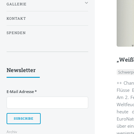
GALLERIE
KONTAKT
SPENDEN
„Weißb
Newsletter
Schwerp
++ Chan
Flüsse 
E-Mail Adresse
*
Am 2. Fe
Weltfeu
heute d
EuroNat
über ein
Archiv
wenigst