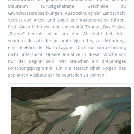
Stauraum zurückgehaltene Geschiebe zu
Grundwasserabsenkungen, Austrocknung der Landschaft,
Verlust von Arten und sogar zur Küstenerosion führen.
Prof. Aleko Miho von der Universität Tirana: „Das Projekt
„Poçem“ bedroht nicht nur den Abschnitt bei Kutë,
sondern flussab die gesamte Vjosa bis zur Mündung,
einschließlich der Narta Lagune. Doch das wurde bislang
nicht untersucht. Unsere Initiative in dieser Woche soll
nur der Beginn sein. Wir brauchen ein dreijähriges
Forschungsprogramm, um die tatsächlichen Folgen des
geplanten Ausbaus seriös beurteilen zu können.“