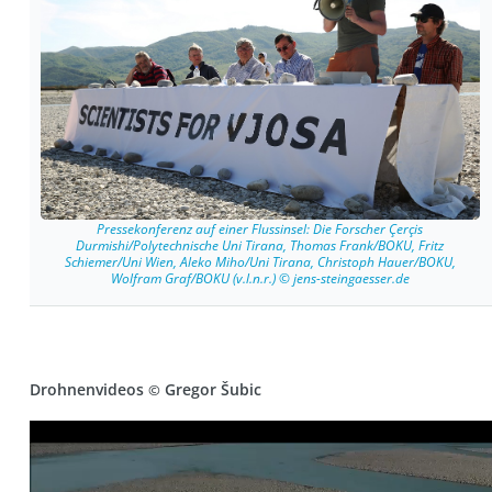
Pressekonferenz auf einer Flussinsel: Die Forscher Çerçis
Durmishi/Polytechnische Uni Tirana, Thomas Frank/BOKU, Fritz
Schiemer/Uni Wien, Aleko Miho/Uni Tirana, Christoph Hauer/BOKU,
Wolfram Graf/BOKU (v.l.n.r.) © jens-steingaesser.de
Drohnenvideos
Gregor Šubic
©