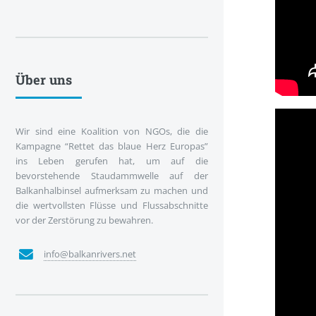
Über uns
Wir sind eine Koalition von NGOs, die die
Kampagne “Rettet das blaue Herz Europas”
ins Leben gerufen hat, um auf die
bevorstehende Staudammwelle auf der
Balkanhalbinsel aufmerksam zu machen und
die wertvollsten Flüsse und Flussabschnitte
vor der Zerstörung zu bewahren.
info@balkanrivers.net