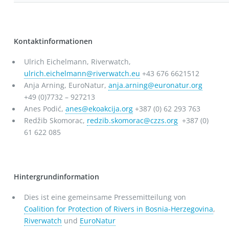
Kontaktinformationen
Ulrich Eichelmann, Riverwatch,
ulrich.eichelmann@riverwatch.eu
+43 676 6621512
Anja Arning, EuroNatur,
anja.arning@euronatur.org
+49 (0)7732 – 927213
Anes Podić,
anes@ekoakcija.org
+387 (0) 62 293 763
Redžib Skomorac,
redzib.skomorac@czzs.org
+387 (0)
61 622 085
Hintergrundinformation
Dies ist eine gemeinsame Pressemitteilung von
Coalition for Protection of Rivers in Bosnia-Herzegovina
,
Riverwatch
und
EuroNatur