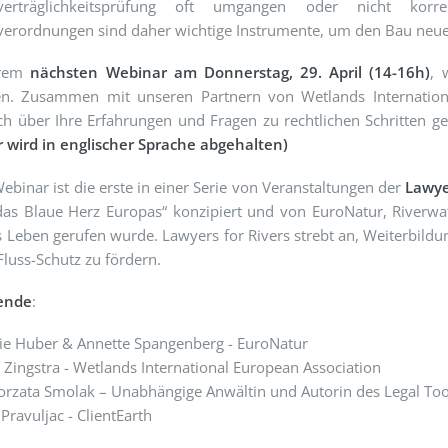
verträglichkeitsprüfung oft umgangen oder nicht korr
erordnungen sind daher wichtige Instrumente, um den Bau neuer
erem
nächsten Webinar am Donnerstag, 29. April (14-16h)
, 
len. Zusammen mit unseren Partnern von Wetlands Internation
ch über Ihre Erfahrungen und Fragen zu rechtlichen Schritten g
 wird in englischer Sprache abgehalten)
ebinar ist die erste in einer Serie von Veranstaltungen der
Lawyer
 das Blaue Herz Europas“ konzipiert und von EuroNatur, River
s Leben gerufen wurde. Lawyers for Rivers strebt an, Weiterbil
Fluss-Schutz zu fördern.
ende
:
ie Huber & Annette Spangenberg - EuroNatur
Zingstra - Wetlands International European Association
orzata Smolak – Unabhängige Anwältin und Autorin des Legal Too
Pravuljac - ClientEarth