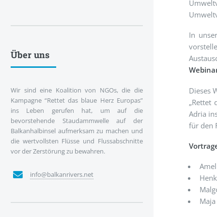
Umwelt
Umweltv
In uns
vorstel
Über uns
Austaus
Webinar
Dieses W
Wir sind eine Koalition von NGOs, die die
Kampagne “Rettet das blaue Herz Europas”
„Rettet
ins Leben gerufen hat, um auf die
Adria in
bevorstehende Staudammwelle auf der
für den 
Balkanhalbinsel aufmerksam zu machen und
die wertvollsten Flüsse und Flussabschnitte
Vortrag
vor der Zerstörung zu bewahren.
Amel
info@balkanrivers.net
Henk 
Malg
Maja 