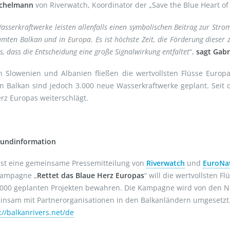
Eichelmann
von Riverwatch, Koordinator der „Save the Blue Heart 
asserkraftwerke leisten allenfalls einen symbolischen Beitrag zur Str
mten Balkan und in Europa. Es ist höchste Zeit, die Förderung dieser
, dass die Entscheidung eine große Signalwirkung entfaltet
“,
sagt Gabr
 Slowenien und Albanien fließen die wertvollsten Flüsse Europa
 Balkan sind jedoch 3.000 neue Wasserkraftwerke geplant. Seit 
rz Europas weiterschlägt.
rundinformation
ist eine gemeinsame Pressemitteilung von
Riverwatch
und
EuroNa
Kampagne „
Rettet das Blaue Herz Europas
“ will die wertvollsten
3.000 geplanten Projekten bewahren. Die Kampagne wird von den 
nsam mit Partnerorganisationen in den Balkanländern umgesetzt. 
://balkanrivers.net/de