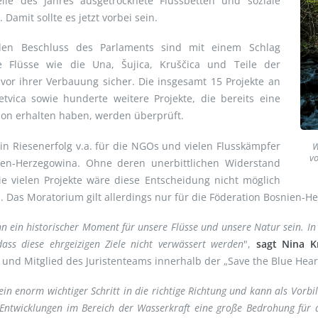
eile des Jahres ausgetrocknete Flussbetten und soziale
. Damit sollte es jetzt vorbei sein.
en Beschluss des Parlaments sind mit einem Schlag
le Flüsse wie die Una, Šujica, Kruščica und Teile der
vor ihrer Verbauung sicher. Die insgesamt 15 Projekte an
tvica sowie hunderte weitere Projekte, die bereits eine
on erhalten haben, werden überprüft.
ein Riesenerfolg v.a. für die NGOs und vielen Flusskämpfer
W
vo
ien-Herzegowina. Ohne deren unerbittlichen Widerstand
e vielen Projekte wäre diese Entscheidung nicht möglich
 Das Moratorium gilt allerdings nur für die Föderation Bosnien-He
nn ein historischer Moment für unsere Flüsse und unsere Natur sein. I
dass diese ehrgeizigen Ziele nicht verwässert werden
",
sagt
Nina Kr
 und Mitglied des Juristenteams innerhalb der „Save the Blue Hea
 ein enorm wichtiger Schritt in die richtige Richtung und kann als Vorb
Entwicklungen im Bereich der Wasserkraft eine große Bedrohung für di