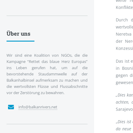
weite T
Konflikte
Durch d
wertvol
Über uns
Neretva 
der Nere
Konzessi
Wir sind eine Koalition von NGOs, die die
Das ist 
Kampagne “Rettet das blaue Herz Europas”
ins Leben gerufen hat, um auf die
in Bosn
bevorstehende Staudammwelle auf der
gegen di
Balkanhalbinsel aufmerksam zu machen und
gewesen.
die wertvollsten Flüsse und Flussabschnitte
vor der Zerstörung zu bewahren.
„Dies ka
achten, 
info@balkanrivers.net
Sarajevo
„
Dies ist
da neue 