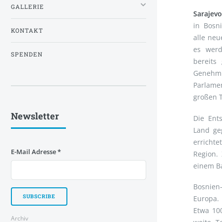
GALLERIE
Sarajevo
in Bosn
KONTAKT
alle neu
es werd
SPENDEN
bereits
Genehm
Parlame
großen T
Newsletter
Die Ent
Land ge
erricht
E-Mail Adresse
*
Region.
einem B
Bosnien
Europa. 
Etwa 10
Archiv