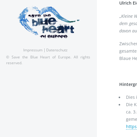
Ulrich 
„
Kleine W
dem gesa
davon aus
Zwischen
Impressum
Datenschutz
gesamten
© Save the Blue Heart of Europe. All rights
Blaue He
reserved.
Hinterg
Dies 
Die 
ca. 
gemei
https