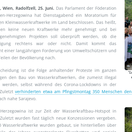
, Wien, Radolfzell, 25. Juni.
Das Parlament der Föderation
ien-Herzegowina hat Dienstagabend ein Moratorium für
en Kleinwasserkraftwerke im Land beschlossen. Das heißt,
en keine neuen Kraftwerke mehr genehmigt und bei
 genehmigten Projekten soll überprüft werden, ob die
igung rechtens war oder nicht. Damit kommt das
nt einer langjährigen Forderung von Umweltschützern und
eilen der Bevölkerung nach.
scheidung ist die Folge anhaltender Proteste im ganzen
"L
gen den Bau von Wasserkraftwerken, die zumeist illegal
et werden, selbst während des Corona-Lockdowns in der
 Zuletzt
verhinderten etwa am Pfingstmontag 350 Menschen de
ach nahe Sarajevo.
-Herzegowina ist zur Zeit
der
Wasserkraftbau-Hotspot in
Zuletzt wurden fast täglich neue Konzessionen vergeben.
0 Wasserkraftwerke wurden gebaut, sie hinterließen über