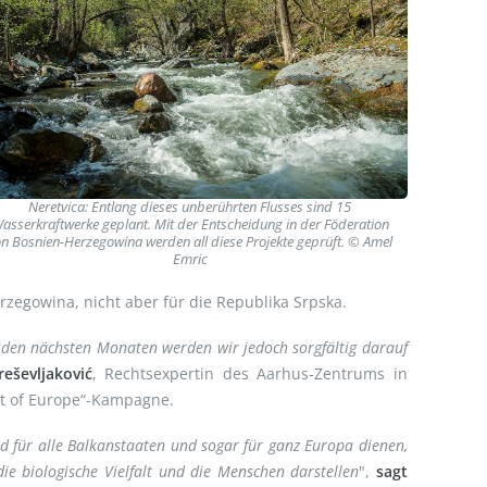
Neretvica: Entlang dieses unberührten Flusses sind 15
asserkraftwerke geplant. Mit der Entscheidung in der Föderation
n Bosnien-Herzegowina werden all diese Projekte geprüft. © Amel
Emric
rzegowina, nicht aber für die Republika Srpska.
n den nächsten Monaten werden wir jedoch sorgfältig darauf
eševljaković
, Rechtsexpertin des Aarhus-Zentrums in
rt of Europe“-Kampagne.
ild für alle Balkanstaaten und sogar für ganz Europa dienen,
e biologische Vielfalt und die Menschen darstellen
",
sagt