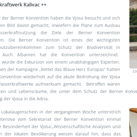
raftwerk Kalivac ++
r der Berner Konvention haben die Vjosa besucht und sich
 ein Bild davon gemacht, inwiefern die Pläne zum Ausbau
sserkraftnutzung die Ziele der Berner Konvention
en. Die Berner Konvention ist eines der wichtigsten
hutzübereinkommen zum Schutz der Biodiversität in
 Auch Albanien hat die Konvention unterzeichnet.
et wurde die Exkursion von einem unabhängigen Experten.
en der Kampagne „Rettet das Blaue Herz Europas“ hatten
Lo
Konvention wiederholt auf die akute Bedrohung der Vjosa
asserkraftwerke aufmerksam gemacht. Betroffen wären
ten und Lebensräume, die unter dem Schutz der Berner Konve
der Vjosa in die Adria.
 Lokalaugenschein in der vergangenen Woche unterstrich
etenova vom Sekretariat der Berner Konvention einmal
 Besonderheit der Vjosa:„Wissenschaftliche Analysen und
n der lokalen Bevölkerung weisen darauf hin, dass das