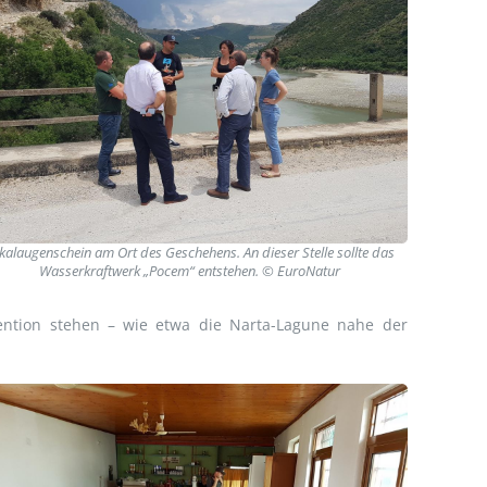
kalaugenschein am Ort des Geschehens. An dieser Stelle sollte das
Wasserkraftwerk „Pocem“ entstehen. © EuroNatur
ntion stehen – wie etwa die Narta-Lagune nahe der