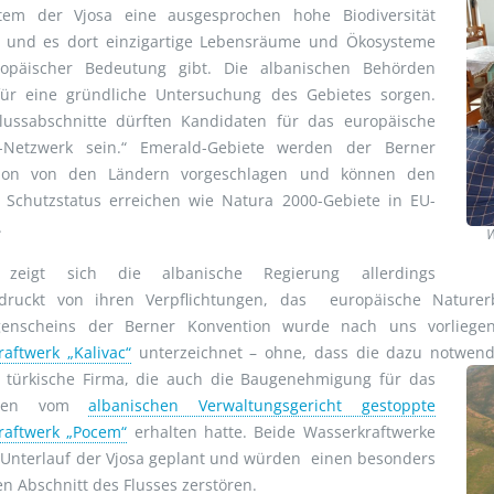
stem der Vjosa eine ausgesprochen hohe Biodiversität
t und es dort einzigartige Lebensräume und Ökosysteme
opäischer Bedeutung gibt. Die albanischen Behörden
 für eine gründliche Untersuchung des Gebietes sorgen.
Flussabschnitte dürften Kandidaten für das europäische
-Netzwerk sein.“ Emerald-Gebiete werden der Berner
ion von den Ländern vorgeschlagen und können den
n Schutzstatus erreichen wie Natura 2000-Gebiete in EU-
.
W
t zeigt sich die albanische Regierung allerdings
druckt von ihren Verpflichtungen, das europäische Natur
genscheins der Berner Konvention wurde nach uns vorliegen
aftwerk „Kalivac“
unterzeichnet – ohne, dass die dazu notwen
e türkische Firma, die auch die Baugenehmigung für das
schen vom
albanischen Verwaltungsgericht gestoppte
raftwerk „Pocem“
erhalten hatte. Beide Wasserkraftwerke
 Unterlauf der Vjosa geplant und würden einen besonders
en Abschnitt des Flusses zerstören.