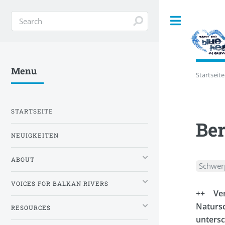
Toggle
Menu
Startseite
STARTSEITE
Ber
NEUIGKEITEN
ABOUT
Schwer
VOICES FOR BALKAN RIVERS
++ Ver
Natursc
RESOURCES
unters