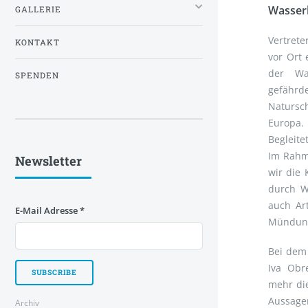
Wasserk
GALLERIE
Vertrete
KONTAKT
vor Ort
der Wa
SPENDEN
gefährd
Natursc
Europa.
Begleit
Im Rahm
Newsletter
wir die 
durch W
auch Ar
E-Mail Adresse
*
Mündung 
Bei dem
Iva Obr
mehr die
Aussage
Archiv