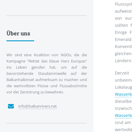
Flusssy
aufweis
von eur
sollten
Einige 
Über uns
Emerald
Konvent
gleiche
Wir sind eine Koalition von NGOs, die die
Ländern
Kampagne “Rettet das blaue Herz Europas”
ins Leben gerufen hat, um auf die
Derzei
bevorstehende Staudammwelle auf der
Balkanhalbinsel aufmerksam zu machen und
unbeein
die wertvollsten Flüsse und Flussabschnitte
Lokalau
vor der Zerstörung zu bewahren.
Wasserkr
dieselb
info@balkanrivers.net
inzwi
Wasserk
sind am
wertvoll