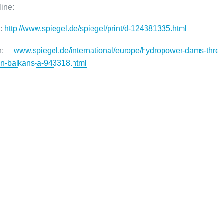
line:
h:
http://www.spiegel.de/spiegel/print/d-124381335.html
ch:
www.spiegel.de/international/europe/hydropower-dams-thre
-in-balkans-a-943318.html