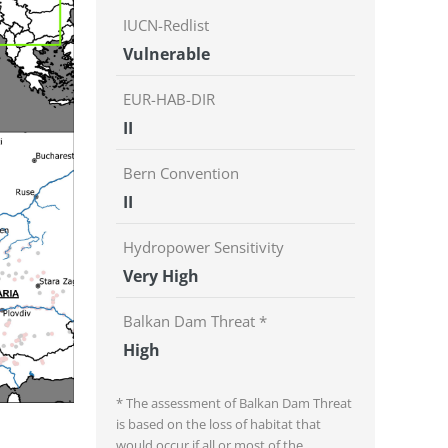
IUCN-Redlist
Vulnerable
EUR-HAB-DIR
II
Bern Convention
II
Hydropower Sensitivity
Very High
Balkan Dam Threat *
High
* The assessment of Balkan Dam Threat
is based on the loss of habitat that
would occur if all or most of the