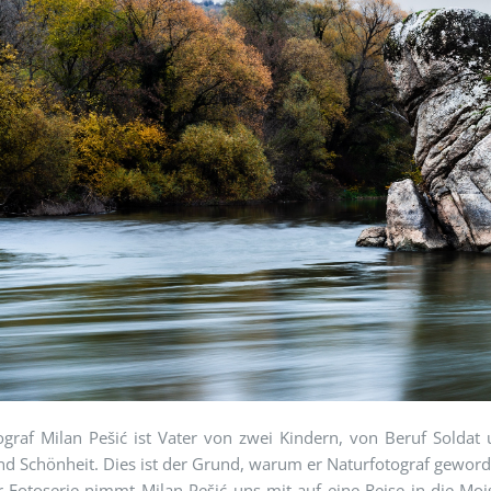
graf Milan Pešić ist Vater von zwei Kindern, von Beruf Soldat 
d Schönheit. Dies ist der Grund, warum er Naturfotograf geworde
er Fotoserie nimmt Milan Pešić uns mit auf eine Reise in die M