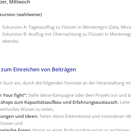
ber, Mittwoch
kursion (wahlweise)
Exkursion A: Tagesausflug zu Flüssen in Montenegro (Zeta, Mora
Exkursion B: Ausflug mit Übernachtung zu Flüssen in Monteneg
abends)
 zum Einreichen von Beiträgen
n Euch ein, durch die folgenden Formate an der Veranstaltung mi
h Your fight“:
Stelle deine Kampagne oder dein Projekt vor und be
shops zum Kapazitätsaufbau und Erfahrungsaustausch:
Leite
ertvolles Wissen zu teilen,
ungen und Ideen:
Teilen deine Erkenntnisse und innovativen I
Flüssen und
atische Foren:
Nimm an einer Podiumsdiskussion zu wichtigen The