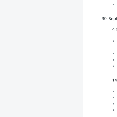
30. Se
9.
14