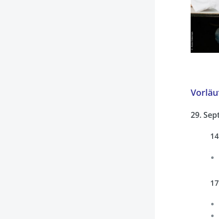
Vorlä
29. Sep
14
17