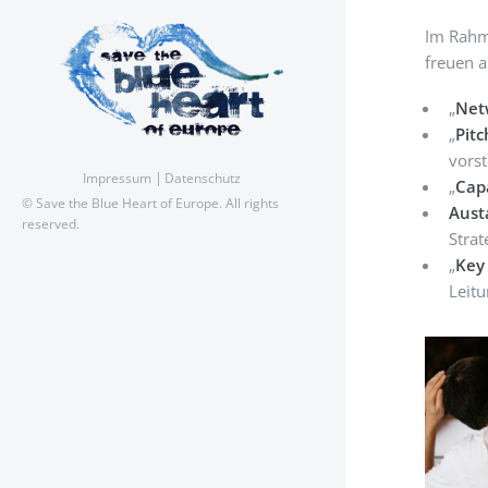
Im Rahme
freuen a
„
Net
„
Pitc
vors
Impressum
Datenschutz
„
Cap
© Save the Blue Heart of Europe. All rights
Aust
reserved.
Stra
„
Key
Leit