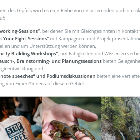
n des Gipfels wird es eine Reihe von inspirierenden und intera
uf:
working-Sessions“
, bei denen Sie mit Gleichgesinnten in Kontak
h Your Fight-Sessions“
mit Kampagnen- und Projektpräsentatione
tellen und um Unterstützung werben können,
acity Building Workshops“
, um Fähigkeiten und Wissen zu verbe
ausch-, Brainstorming- und Planungssessions
bieten Gelegenh
tegieentwicklung und
 note speeches“ und Podiumsdiskussionen
bieten eine vertieft
ung von Expert*innen auf diesem Gebiet.