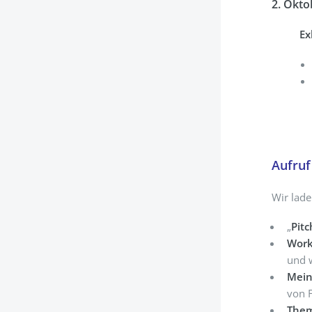
2. Okto
Ex
Aufruf
Wir lade
„
Pitc
Work
und w
Mein
von 
Them