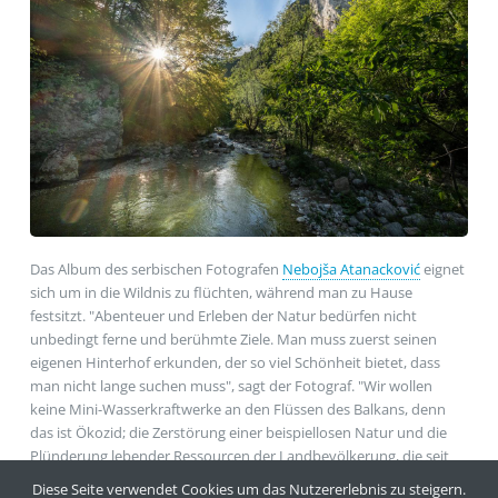
Das Album des serbischen Fotografen
Nebojša Atanacković
eignet
sich um in die Wildnis zu flüchten, während man zu Hause
festsitzt. "Abenteuer und Erleben der Natur bedürfen nicht
unbedingt ferne und berühmte Ziele. Man muss zuerst seinen
eigenen Hinterhof erkunden, der so viel Schönheit bietet, dass
man nicht lange suchen muss", sagt der Fotograf. "Wir wollen
keine Mini-Wasserkraftwerke an den Flüssen des Balkans, denn
das ist Ökozid; die Zerstörung einer beispiellosen Natur und die
Plünderung lebender Ressourcen der Landbevölkerung, die seit
Hunderten von Jahren in Harmonie mit ihrer Umgebung lebt".
Diese Seite verwendet Cookies um das Nutzererlebnis zu steigern.